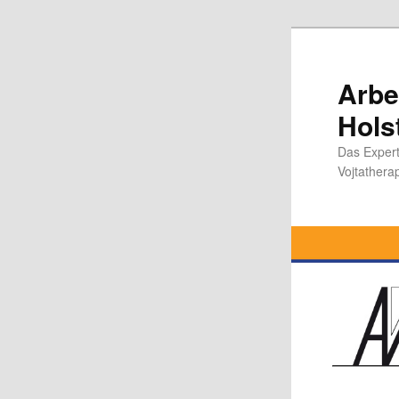
Zum
Inhalt
wechseln
Arbe
Hols
Das Expert
Vojtathera