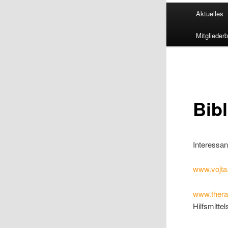
Hauptmenü
Aktuelles
Mitglieder
Bib
Interessa
www.vojt
www.thera
Hilfsmitte