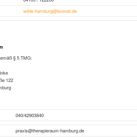
wilde-hamburg@bvenet.de
um
gemäß § 5 TMG:
inke
ße 122
mburg
040/42903840
praxis@therapieraum-hamburg.de