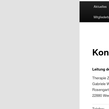
Hauptmenü
Aktuelles
Mitglieder
Kon
Leitung d
Therapie 
Gabriele W
Rosengart
22880 We
Telefon: