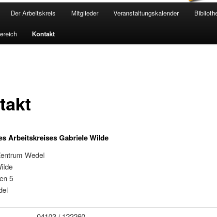
Der Arbeitskreis
Mitglieder
Veranstaltungskalender
Biblioth
bereich
Kontakt
takt
es Arbeitskreises Gabriele Wilde
Zentrum Wedel
ilde
en 5
del
04103 / 122260