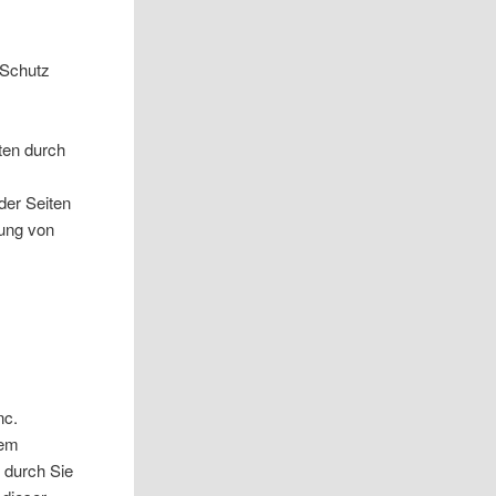
 Schutz
ten durch
der Seiten
dung von
nc.
rem
 durch Sie