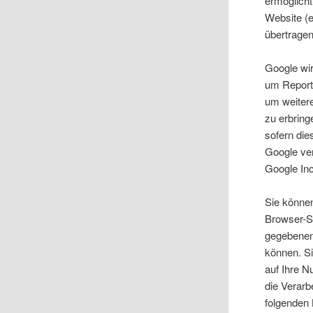
ermöglicht
Website (e
übertragen
Google wi
um Reports
um weitere
zu erbring
sofern die
Google ver
Google Inc
Sie können
Browser-So
gegebenenf
können. S
auf Ihre N
die Verarb
folgenden 