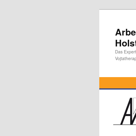
Zum
Inhalt
wechseln
Arbe
Hols
Das Expert
Vojtathera