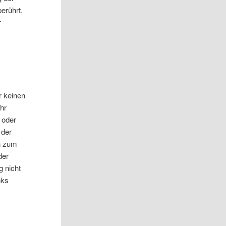
erührt.
r
r keinen
hr
r oder
 der
en zum
der
g nicht
nks