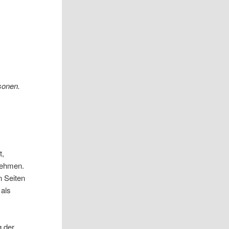
sonen.
t,
rnehmen.
n Seiten
 als
g der