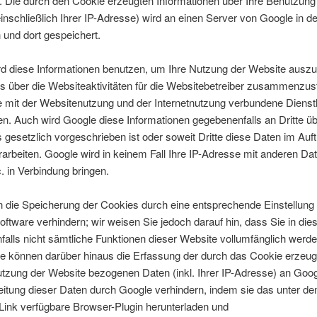
. Die durch den Cookie erzeugten Informationen über Ihre Benutzung
inschließlich Ihrer IP-Adresse) wird an einen Server von Google in 
 und dort gespeichert.
rd diese Informationen benutzen, um Ihre Nutzung der Website ausz
 über die Websiteaktivitäten für die Websitebetreiber zusammenzus
 mit der Websitenutzung und der Internetnutzung verbundene Dienst
en. Auch wird Google diese Informationen gegebenenfalls an Dritte üb
s gesetzlich vorgeschrieben ist oder soweit Dritte diese Daten im Auf
arbeiten. Google wird in keinem Fall Ihre IP-Adresse mit anderen Da
. in Verbindung bringen.
 die Speicherung der Cookies durch eine entsprechende Einstellung 
ftware verhindern; wir weisen Sie jedoch darauf hin, dass Sie in die
alls nicht sämtliche Funktionen dieser Website vollumfänglich werd
ie können darüber hinaus die Erfassung der durch das Cookie erzeu
utzung der Website bezogenen Daten (inkl. Ihrer IP-Adresse) an Goo
eitung dieser Daten durch Google verhindern, indem sie das unter d
Link verfügbare Browser-Plugin herunterladen und