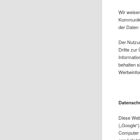
Wir weisen
Kommunikat
der Daten 
Der Nutzu
Dritte zur
Informatio
behalten s
Werbeinfo
Datenschu
Diese Webs
(„Google“)
Computer 