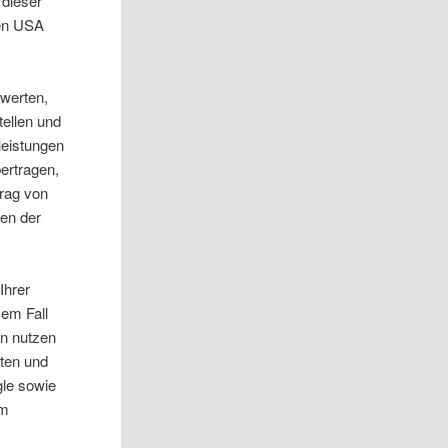
 dieser
den USA
uwerten,
tellen und
leistungen
ertragen,
trag von
ten der
Ihrer
sem Fall
en nutzen
gten und
gle sowie
em