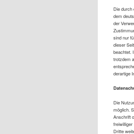
Die durch 
dem deutsc
der Verwer
Zustimmung
sind nur f
dieser Sei
beachtet. 
trotzdem a
entsprech
derartige 
Datensch
Die Nutzu
möglich. 
Anschrift 
freiwillig
Dritte wei