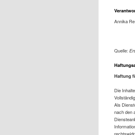
Verantwor
Annika Re
Quelle:
Er
Haftungs
Haftung f
Die Inhalte
Vollständi
Als Dienst
nach den a
Diensteanb
Informati
rechtswidr