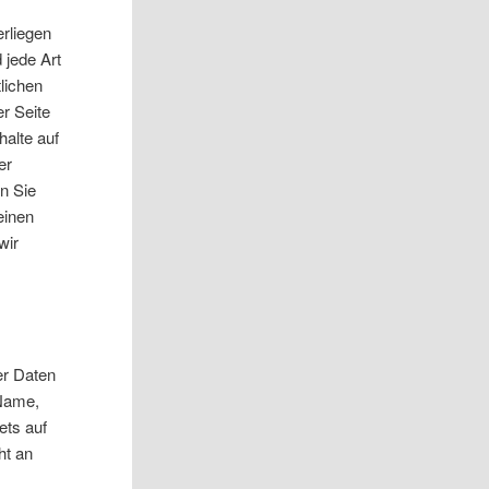
erliegen
 jede Art
lichen
r Seite
halte auf
er
en Sie
einen
wir
er Daten
 Name,
ets auf
ht an