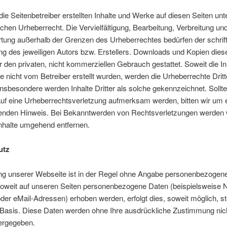
die Seitenbetreiber erstellten Inhalte und Werke auf diesen Seiten unt
hen Urheberrecht. Die Vervielfältigung, Bearbeitung, Verbreitung und
tung außerhalb der Grenzen des Urheberrechtes bedürfen der schrift
 des jeweiligen Autors bzw. Erstellers. Downloads und Kopien diese
ür den privaten, nicht kommerziellen Gebrauch gestattet. Soweit die In
te nicht vom Betreiber erstellt wurden, werden die Urheberrechte Dritt
Insbesondere werden Inhalte Dritter als solche gekennzeichnet. Sollt
uf eine Urheberrechtsverletzung aufmerksam werden, bitten wir um 
enden Hinweis. Bei Bekanntwerden von Rechtsverletzungen werden 
Inhalte umgehend entfernen.
utz
ng unserer Webseite ist in der Regel ohne Angabe personenbezogen
Soweit auf unseren Seiten personenbezogene Daten (beispielsweise
oder eMail-Adressen) erhoben werden, erfolgt dies, soweit möglich, st
er Basis. Diese Daten werden ohne Ihre ausdrückliche Zustimmung nic
tergegeben.