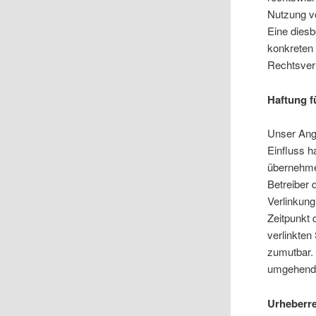
Nutzung vo
Eine diesb
konkreten
Rechtsver
Haftung f
Unser Ange
Einfluss h
übernehmen
Betreiber 
Verlinkung
Zeitpunkt 
verlinkten
zumutbar.
umgehend 
Urheberr